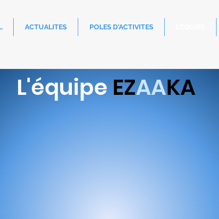
L
ACTUALITES
POLES D'ACTIVITES
L'EQUIPE
L'équipe
EZ
AA
KA