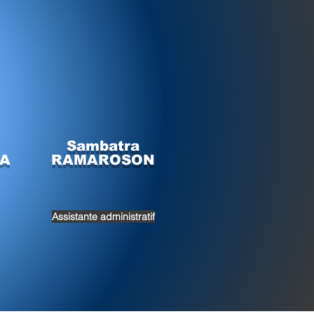
Sambatra
A
RAMAROSON
Assistante administratif