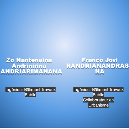
Zo Nantenaina
Franco Jovi
Andrinirina
RANDRIANANDRAS
RANDRIARIMANANA
NA
Ingénieur Bâtiment Travaux
Ingénieur Bâtiment Travaux
Public
Public
Collaborateur en
Urbanisme