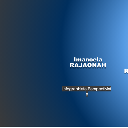
Imanoela
RAJAONAH
Infographiste
Perspectivist
e